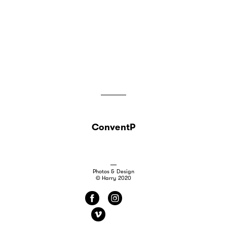
ConventP
Photos & Design
© Harry 2020
f
i
v