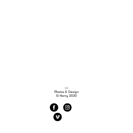
Photos & Design
© Harry 2020
f
i
v