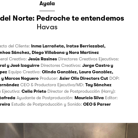
Ayala
 del Norte: Pedroche te entendemos
Havas
acto del Cliente:
Inma Larrañeta
,
Iratxe Berriozabal
,
inhoa Sánchez
,
Diego Villabona
y
Nora Martínez
neral Creativo:
Jesús Rasines
Directores Creativos Ejecutivos:
ral
y
José Izaguirre
Directores Creativos:
Jorge Castro
y
ópez
Equipo Creativo:
Olinda González
,
Laura González
,
s
y
Marcos Noguero
Producer:
Asier Ollo Directors Cut
DOP:
ernández
CEO & Productora Ejecutiva/MD:
Tay Sánchez
 Ejecutiva:
Celia Prieto
Director de Postproducción (Harry):
tafreda
Ayudante de Postproducción:
Mauricio Silva
Editor:
reira
Estudio de Postproducción y Sonido:
OEO & Parser