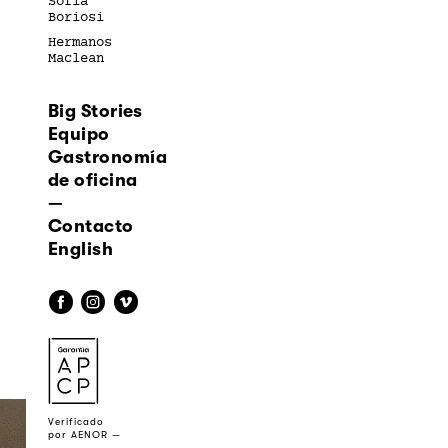
Sofía
Boriosi
Hermanos
Maclean
Big Stories
Equipo
Gastronomía
de oficina
—
Contacto
English
f
i
v
a
Verificado
por AENOR —