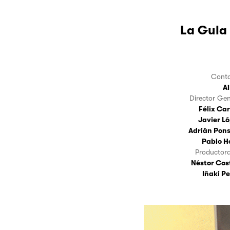
La Gula
Cont
A
Director Ge
Félix Car
Javier L
Adrián Pon
Pablo H
Productora
Néstor Cos
Iñaki Pe