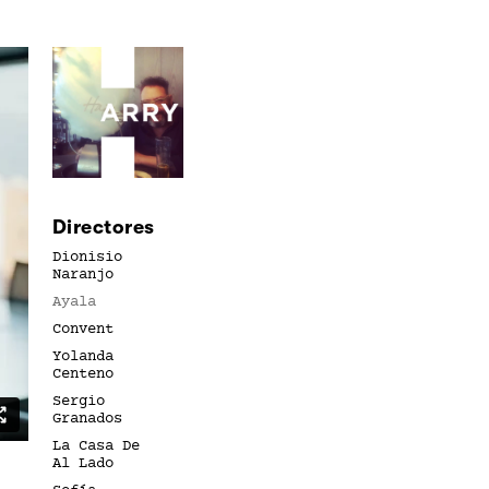
Directores
Dionisio
Naranjo
Ayala
Convent
Yolanda
Centeno
Sergio
Granados
La Casa De
Al Lado