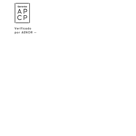
a
Verificado
por AENOR —