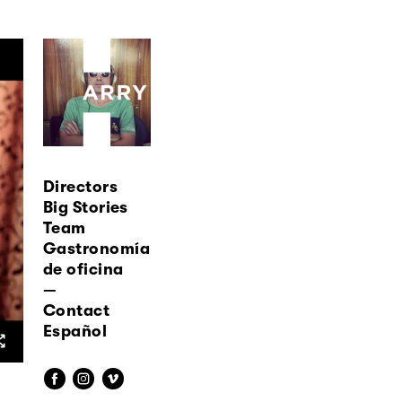
Directors
Big Stories
Team
Gastronomía
de oficina
—
Contact
Español
f
i
v