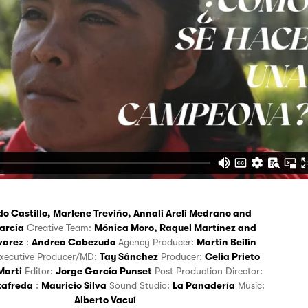
o Castillo
,
Marlene Treviño
,
Annali Areli Medrano
and
arcía
Creative Team:
Mónica Moro
,
Raquel Martínez
and
varez
:
Andrea Cabezudo
Agency Producer:
Martín Beilín
xecutive Producer/MD:
Tay Sánchez
Producer:
Celia Prieto
Marti
Editor:
Jorge García Punset
Post Production Director:
tafreda
:
Mauricio Silva
Sound Studio:
La Panadería
Music:
Alberto Vacuí