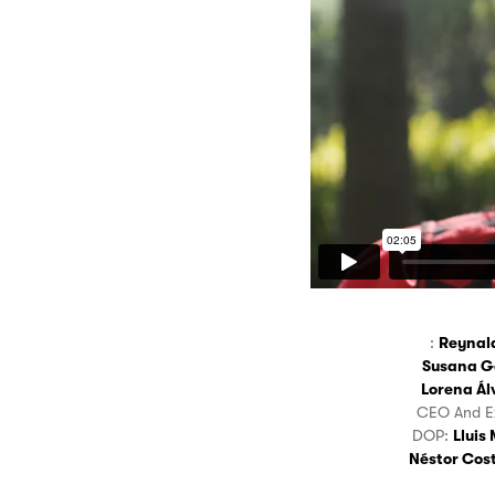
:
Reynald
Susana G
Lorena Ál
CEO And E
DOP:
Lluis 
Néstor Cos