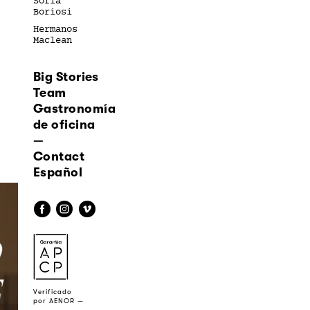
Sofía
Boriosi
Hermanos
Maclean
Big Stories
Team
Gastronomía
de oficina
—
Contact
Español
f
i
v
a
Verificado
por AENOR —