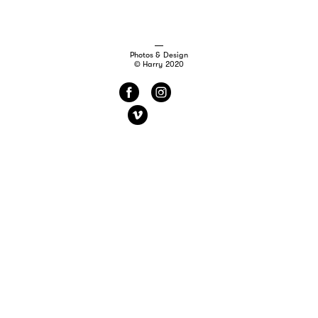
Photos & Design
© Harry 2020
f
i
v