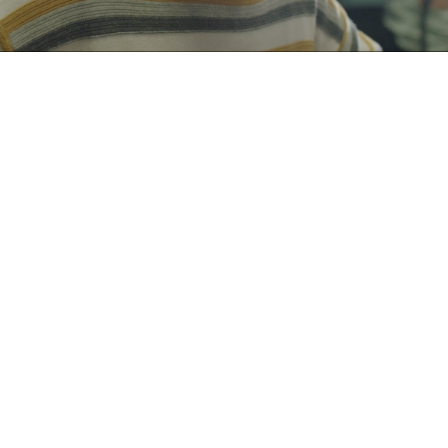
Mapfre
Basado en partes reales