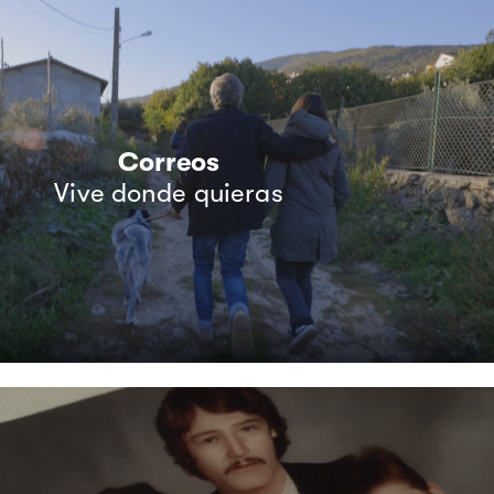
Correos
Vive donde quieras
DGT
 de las navidades que no pudiste vivir