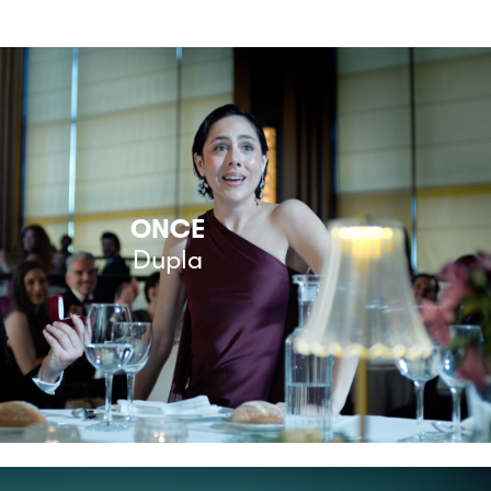
ONCE
Dupla