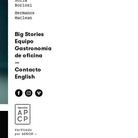
Sofía
Boriosi
Hermanos
Maclean
Big Stories
Equipo
Gastronomía
de oficina
—
Contacto
English
f
i
v
a
Verificado
por AENOR —