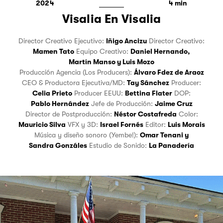
2024
4
Visalia En Visalia
Director Creativo Ejecutivo:
Iñigo Ancizu
Director Creativo:
Mamen Tato
Equipo Creativo:
Daniel Hernando
,
Martín Manso
y
Luis Mozo
Producción Agencia (Los Producers):
Álvaro Fdez de Araoz
CEO & Productora Ejecutiva/MD:
Tay Sánchez
Producer:
Celia Prieto
Producer EEUU:
Bettina Flater
DOP:
Pablo Hernández
Jefe de Producción:
Jaime Cruz
Director de Postproducción:
Néstor Costafreda
Color:
Mauricio Silva
VFX y 3D:
Israel Fornés
Editor:
Luis Morais
Música y diseño sonoro (Yembe!):
Omar Tenani
y
Sandra Gonzáles
Estudio de Sonido:
La Panadería