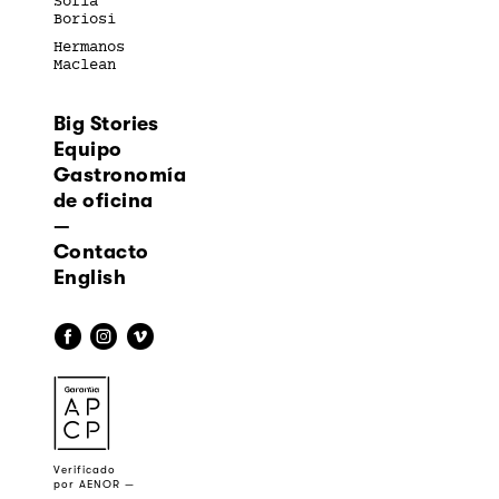
Sofía
Boriosi
Hermanos
Maclean
Big Stories
Equipo
Gastronomía
de oficina
—
Contacto
English
f
i
v
a
Verificado
por AENOR —