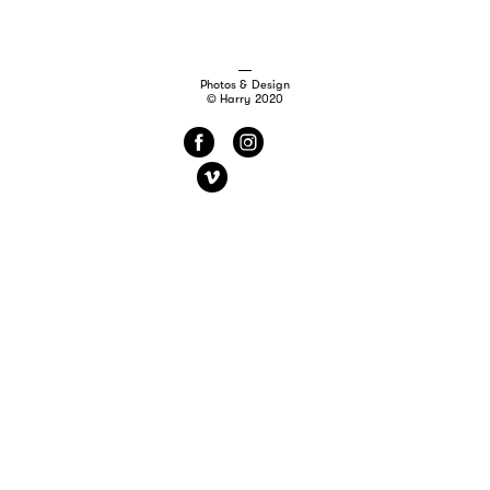
Photos & Design
© Harry 2020
f
i
v