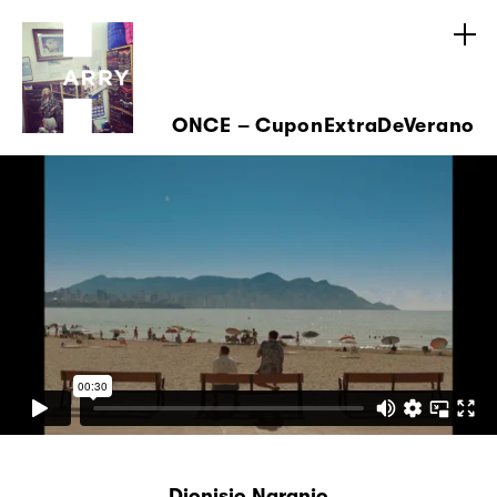
ONCE – CuponExtraDeVerano
Dionisio Naranjo