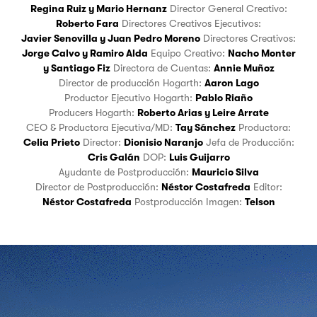
Regina Ruiz
y
Mario Hernanz
Director General Creativo:
Roberto Fara
Directores Creativos Ejecutivos:
Javier Senovilla
y
Juan Pedro Moreno
Directores Creativos:
Jorge Calvo
y
Ramiro Alda
Equipo Creativo:
Nacho Monter
y
Santiago Fiz
Directora de Cuentas:
Annie Muñoz
Director de producción Hogarth:
Aaron Lago
Productor Ejecutivo Hogarth:
Pablo Riaño
Producers Hogarth:
Roberto Arias
y
Leire Arrate
CEO & Productora Ejecutiva/MD:
Tay Sánchez
Productora:
Celia Prieto
Director:
Dionisio Naranjo
Jefa de Producción:
Cris Galán
DOP:
Luis Guijarro
Ayudante de Postproducción:
Mauricio Silva
Director de Postproducción:
Néstor Costafreda
Editor:
Néstor Costafreda
Postproducción Imagen:
Telson