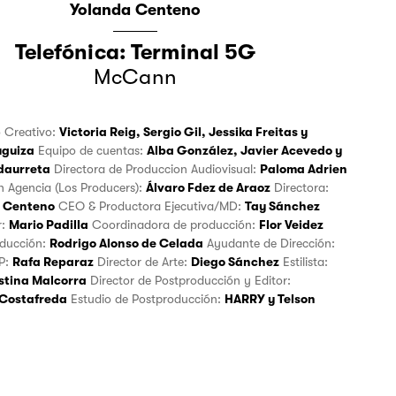
Yolanda Centeno
Telefónica: Terminal 5G
McCann
o Creativo:
Victoria Reig
,
Sergio Gil
,
Jessika Freitas
y
uguiza
Equipo de cuentas:
Alba González
,
Javier Acevedo
y
daurreta
Directora de Produccion Audiovisual:
Paloma Adrien
n Agencia (Los Producers):
Álvaro Fdez de Araoz
Directora:
 Centeno
CEO & Productora Ejecutiva/MD:
Tay Sánchez
r:
Mario Padilla
Coordinadora de producción:
Flor Veidez
oducción:
Rodrigo Alonso de Celada
Ayudante de Dirección:
P:
Rafa Reparaz
Director de Arte:
Diego Sánchez
Estilista:
stina Malcorra
Director de Postproducción y Editor:
 Costafreda
Estudio de Postproducción:
HARRY
y
Telson