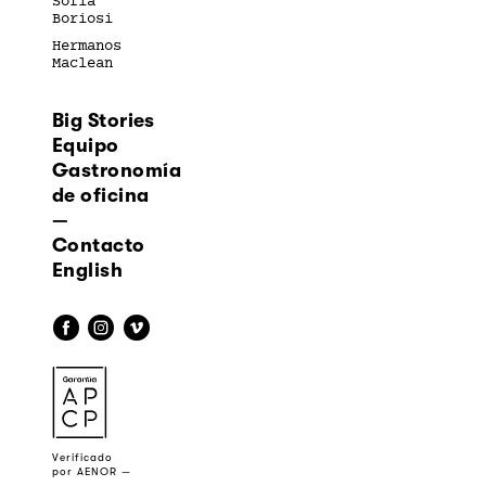
Sofía
Boriosi
Hermanos
Maclean
Big Stories
Equipo
Gastronomía
de oficina
—
Contacto
English
f
i
v
a
Verificado
por AENOR —