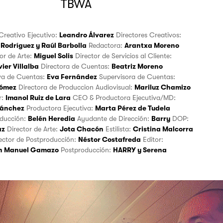
TBWA
 Creativo Ejecutivo:
Leandro Álvarez
Directores Creativos:
 Rodríguez
y
Raúl Barbolla
Redactora:
Arantxa Moreno
tor de Arte:
Miguel Solis
Director de Servicios al Cliente:
ier Villalba
Directora de Cuentas:
Beatriz Moreno
iva de Cuentas:
Eva Fernández
Supervisora de Cuentas:
Gómez
Directora de Produccion Audiovisual:
Mariluz Chamizo
r:
Imanol Ruiz de Lara
CEO & Productora Ejecutiva/MD:
Sánchez
Productora Ejecutiva:
Marta Pérez de Tudela
oducción:
Belén Heredia
Ayudante de Dirección:
Barry
DOP:
az
Director de Arte:
Jota Chacón
Estilista:
Cristina Malcorra
irector de Postproducción:
Néstor Costafreda
Editor:
n Manuel Gamazo
Postproducción:
HARRY
y
Serena