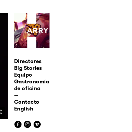
Directores
Big Stories
Equipo
Gastronomía
de oficina
—
Contacto
English
f
i
v