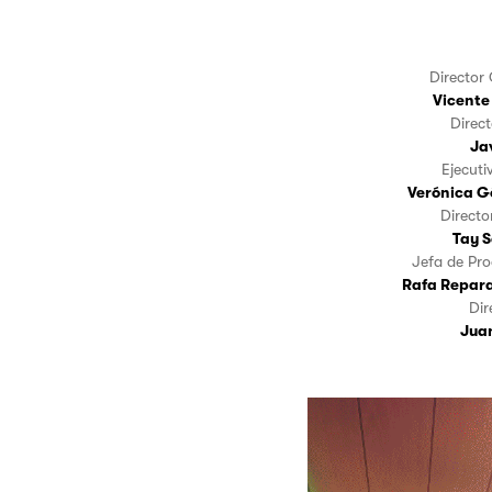
Director
Vicente
Direc
Jav
Ejecut
Verónica 
Directo
Tay 
Jefa de Pr
Rafa Repar
D
Jua