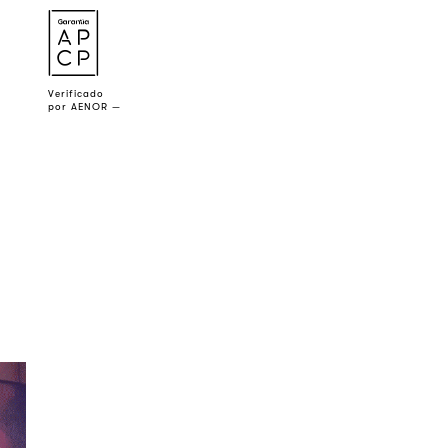
a
Verificado
por AENOR —