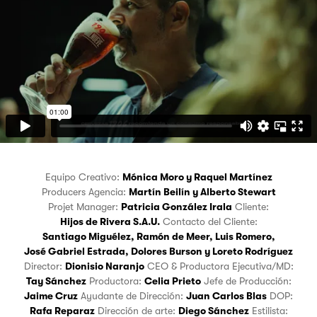
Equipo Creativo:
Mónica Moro
y
Raquel Martínez
Producers Agencia:
Martín Beilín
y
Alberto Stewart
Projet Manager:
Patricia González Irala
Cliente:
Hijos de Rivera S.A.U.
Contacto del Cliente:
Santiago Miguélez
,
Ramón de Meer
,
Luis Romero
,
José Gabriel Estrada
,
Dolores Burson
y
Loreto Rodríguez
Director:
Dionisio Naranjo
CEO & Productora Ejecutiva/MD:
Tay Sánchez
Productora:
Celia Prieto
Jefe de Producción:
Jaime Cruz
Ayudante de Dirección:
Juan Carlos Blas
DOP:
Rafa Reparaz
Dirección de arte:
Diego Sánchez
Estilista: