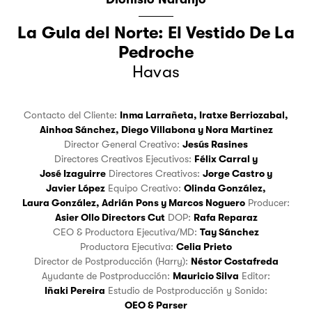
La Gula del Norte: El Vestido De La
Pedroche
Havas
Contacto del Cliente:
Inma Larrañeta
,
Iratxe Berriozabal
,
Ainhoa Sánchez
,
Diego Villabona
y
Nora Martínez
Director General Creativo:
Jesús Rasines
Directores Creativos Ejecutivos:
Félix Carral
y
José Izaguirre
Directores Creativos:
Jorge Castro
y
Javier López
Equipo Creativo:
Olinda González
,
Laura González
,
Adrián Pons
y
Marcos Noguero
Producer:
Asier Ollo Directors Cut
DOP:
Rafa Reparaz
CEO & Productora Ejecutiva/MD:
Tay Sánchez
Productora Ejecutiva:
Celia Prieto
Director de Postproducción (Harry):
Néstor Costafreda
Ayudante de Postproducción:
Mauricio Silva
Editor:
Iñaki Pereira
Estudio de Postproducción y Sonido:
OEO & Parser