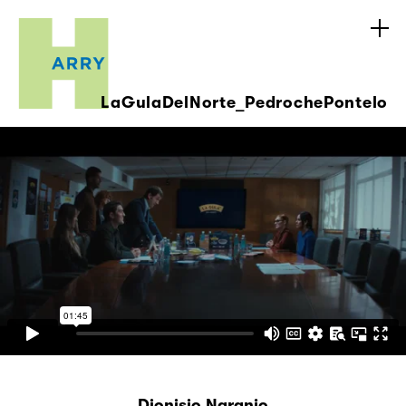
LaGulaDelNorte_PedrochePontelo
Dionisio Naranjo