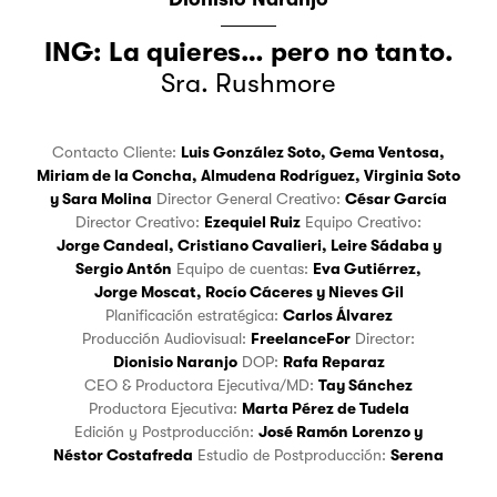
ING: La quieres… pero no tanto.
Sra. Rushmore
Contacto Cliente:
Luis González Soto
,
Gema Ventosa
,
Miriam de la Concha
,
Almudena Rodríguez
,
Virginia Soto
y
Sara Molina
Director General Creativo:
César García
Director Creativo:
Ezequiel Ruiz
Equipo Creativo:
Jorge Candeal
,
Cristiano Cavalieri
,
Leire Sádaba
y
Sergio Antón
Equipo de cuentas:
Eva Gutiérrez
,
Jorge Moscat
,
Rocío Cáceres
y
Nieves Gil
Planificación estratégica:
Carlos Álvarez
Producción Audiovisual:
FreelanceFor
Director:
Dionisio Naranjo
DOP:
Rafa Reparaz
CEO & Productora Ejecutiva/MD:
Tay Sánchez
Productora Ejecutiva:
Marta Pérez de Tudela
Edición y Postproducción:
José Ramón Lorenzo
y
Néstor Costafreda
Estudio de Postproducción:
Serena