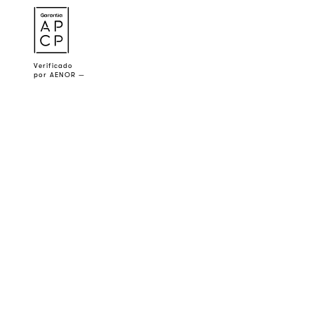
a
Verificado
por AENOR —