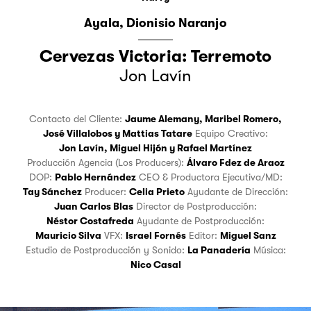
Ayala
Dionisio Naranjo
Cervezas Victoria: Terremoto
Jon Lavín
Contacto del Cliente:
Jaume Alemany
,
Maribel Romero
,
José Villalobos
y
Mattias Tatare
Equipo Creativo:
Jon Lavín
,
Miguel Hijón
y
Rafael Martínez
Producción Agencia (Los Producers):
Álvaro Fdez de Araoz
DOP:
Pablo Hernández
CEO & Productora Ejecutiva/MD:
Tay Sánchez
Producer:
Celia Prieto
Ayudante de Dirección:
Juan Carlos Blas
Director de Postproducción:
Néstor Costafreda
Ayudante de Postproducción:
Mauricio Silva
VFX:
Israel Fornés
Editor:
Miguel Sanz
Estudio de Postproducción y Sonido:
La Panadería
Música:
Nico Casal