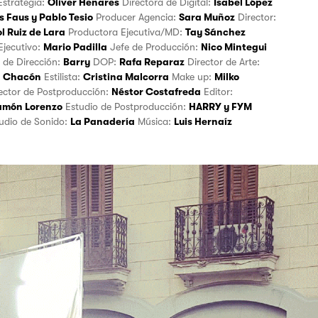
 Estrategia:
Oliver Henares
Directora de Digital:
Isabel López
s Faus
y
Pablo Tesio
Producer Agencia:
Sara Muñoz
Director:
l Ruiz de Lara
Productora Ejecutiva/MD:
Tay Sánchez
Ejecutivo:
Mario Padilla
Jefe de Producción:
Nico Mintegui
 de Dirección:
Barry
DOP:
Rafa Reparaz
Director de Arte:
a Chacón
Estilista:
Cristina Malcorra
Make up:
Milko
irector de Postproducción:
Néstor Costafreda
Editor:
amón Lorenzo
Estudio de Postproducción:
HARRY
y
FYM
tudio de Sonido:
La Panadería
Música:
Luis Hernaíz