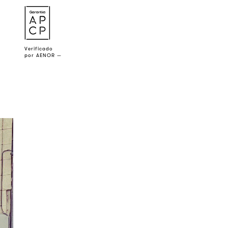
a
Verificado
por AENOR —