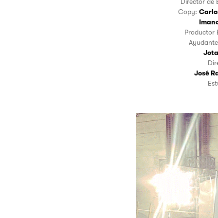
Director de
Copy:
Carlo
Imano
Productor 
Ayudante
Jot
D
José R
Es