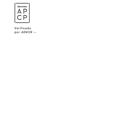
a
Verificado
por AENOR —