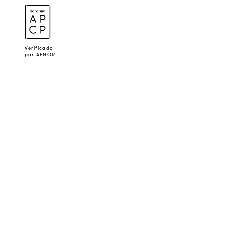
a
Verificado
por AENOR —