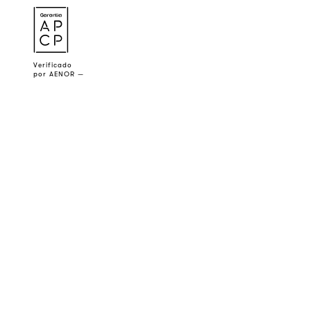
a
Verificado
por AENOR —