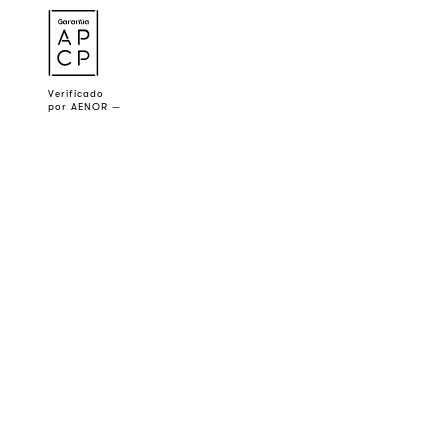
a
Verificado
por AENOR —