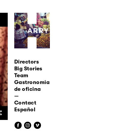
Directors
Big Stories
Team
Gastronomía
de oficina
—
Contact
Español
f
i
v