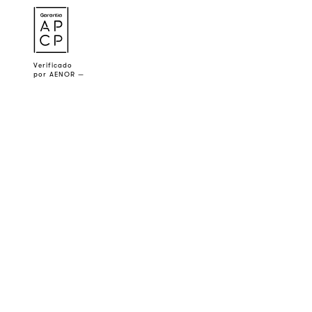
a
Verificado
por AENOR —