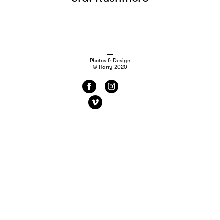
Photos & Design
© Harry 2020
f
i
v