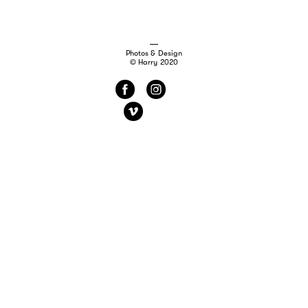
Photos & Design
© Harry 2020
f
i
v