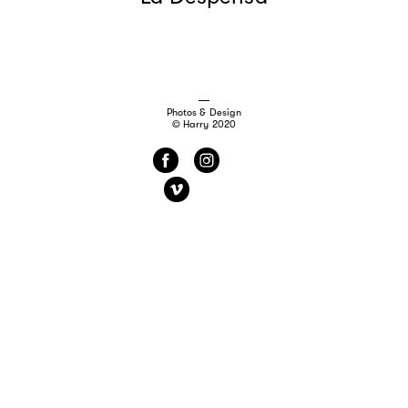
Photos & Design
© Harry 2020
f
i
v