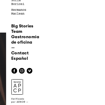
Sofía
Boriosi
Hermanos
Maclean
Big Stories
Team
Gastronomía
de oficina
—
Contact
Español
f
i
v
a
Verificado
por AENOR —