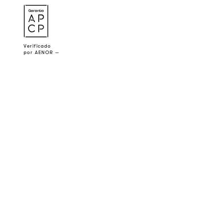
a
Verificado
por AENOR —