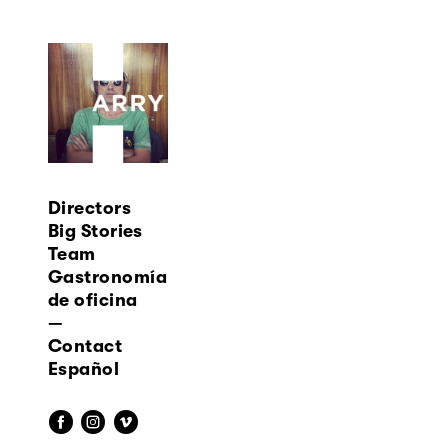
Directors
Big Stories
Team
Gastronomía
de oficina
—
Contact
Español
f
i
v