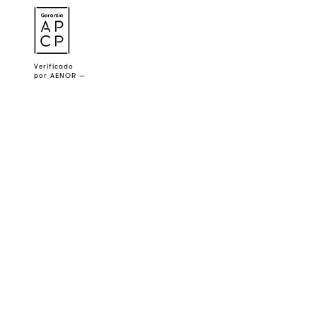
a
Verificado
por AENOR —