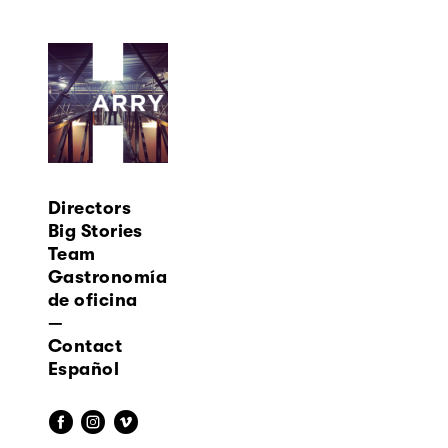
Directors
Big Stories
Team
Gastronomía
de oficina
—
Contact
Español
f
i
v