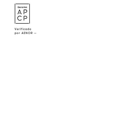
a
Verificado
por AENOR —