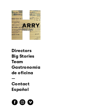
Directors
Big Stories
Team
Gastronomía
de oficina
—
Contact
Español
f
i
v