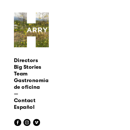
Directors
Big Stories
Team
Gastronomía
de oficina
—
Contact
Español
f
i
v