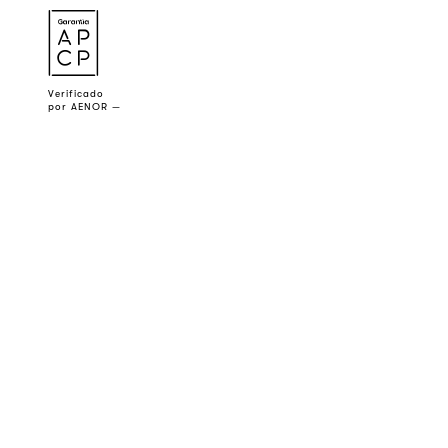
a
Verificado
por AENOR —