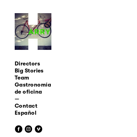
Directors
Big Stories
Team
Gastronomía
de oficina
—
Contact
Español
f
i
v