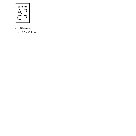
a
Verificado
por AENOR —