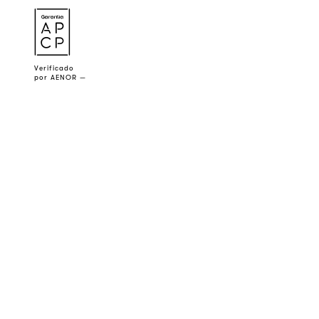
a
Verificado
por AENOR —