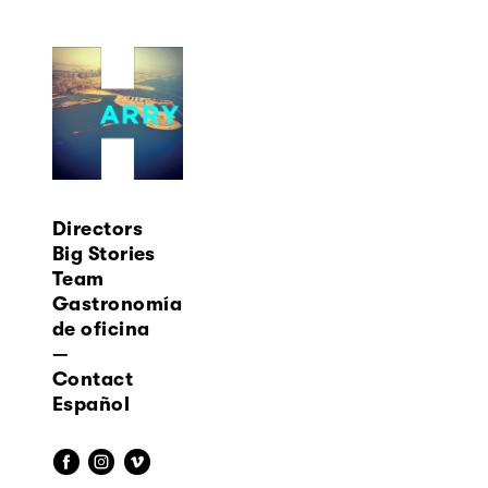
Directors
Big Stories
Team
Gastronomía
de oficina
—
Contact
Español
f
i
v