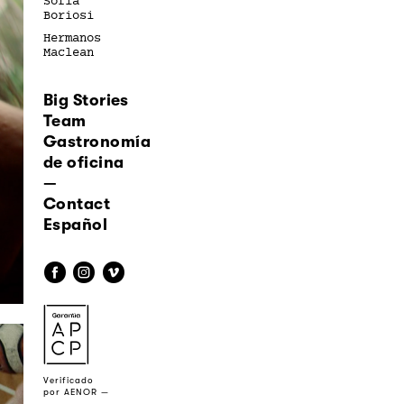
Sofía
Boriosi
Hermanos
Maclean
Big Stories
Team
Gastronomía
de oficina
—
Contact
Español
f
i
v
a
Verificado
por AENOR —