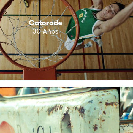
Gatorade
30 Años