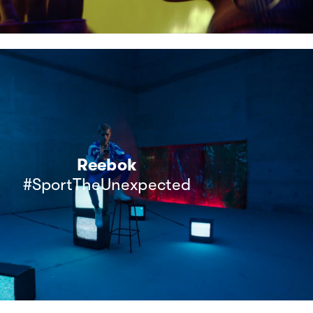
Reebok
#SportTheUnexpected