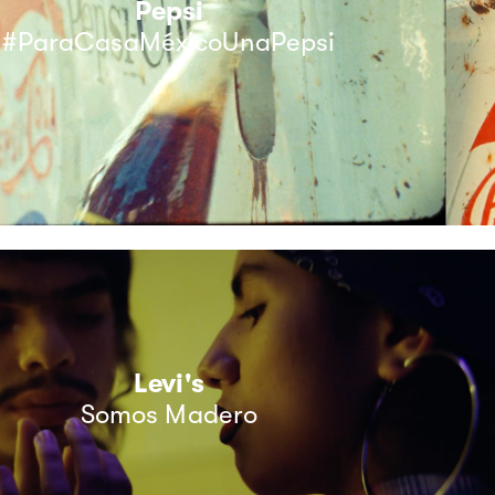
Pepsi
#ParaCasaMéxicoUnaPepsi
Levi's
Somos Madero